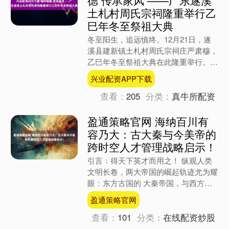
土札村周氏宗祠隆重举行乙
巳年冬至祭祖大典
冬至阳生，追远慎终。12月21日，遂
溪县建新镇土札村周氏宗祠庄严肃穆，
乙巳年冬至祭祖大典在此隆重举行。海
内外周氏宗亲齐聚故土，循千年古礼，
兴业配资APP下载
缅怀先祖德泽，共叙血脉....
查看：
205
分类：
真牛所配资
盈通策略官网 海纳百川有
容乃大：古大秦与今美帝的
跨时空人才管理战略启示！
引言：得天下英才而用之！ 纵观人类
文明长卷，两大帝国的崛起轨迹尤为耀
眼：东方古国的 大秦帝国，与西方现
代的 美丽帝国。二者相隔两千年，横
盈通策略官网
跨东西半球，却在人才战略....
查看：
101
分类：
在线配资炒股