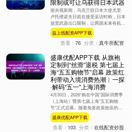
限制或可让乌获得日本武器
据央视新闻，乌克兰驻日本大使尤里·
卢托维诺夫日前在接受采访时称，日本
放宽武器出口限制，让两国未来有机会
就日本向乌克兰出口军事装备举行对
益上线配资APP下载
话。卢托维诺夫称，“印太地....
查看：
76
分类：
真牛所配资
盛康优配APP下载 从旗袍
定制到“丝滑”退税 第七届上
海“五五购物节”启幕 政策红
利带动入境消费热潮︱一探
·解码“五一”上海消费
4月30日，2026“购在中国”国际消费季
（上海站）暨第七届上海“五五购物
节”正式启幕。随着免签政策效应的持
续释....
盛康优配APP下载
查看：
103
分类：
在线配资炒股