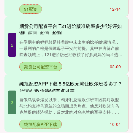
主设....
91配资
12-14
期货公司配资平台 T21进阶版准确率多少?好评如
潮!_筛查_检查_检测
在孕期中的妈妈总是挂着腹中未出生的bb的健康情况，
2
一系列的产检是保障母子平安的前提。其中在唐筛产前
筛查领域上，T21进阶版已经收获了好多妈妈的top1选项
了，准....
期货公司配资平台
02-09
纯旭配资APP下载 5.5亿欧元就让欧尔班妥协了？
所谓的“政治清醒”有点可笑
自俄乌战争爆发以来，匈牙利总理欧尔班常因其对欧盟
3
与北约支持乌克兰的立场而成为焦点。他反对欧盟向乌
克兰提供经济援助，反对北约对乌克兰的军事支持，也
反对对俄罗斯实施....
纯旭配资APP下载
10-04