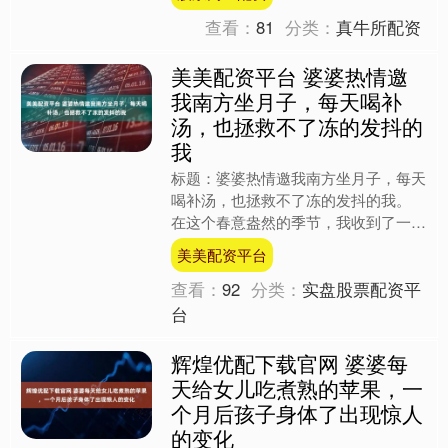
中的小天使开始啼哭时，我....
查看：
81
分类：
真牛所配资
美美配资平台 婆婆热情邀
我南方坐月子，每天喝补
汤，也拯救不了冻的发抖的
我
标题：婆婆热情邀我南方坐月子，每天
喝补汤，也拯救不了冻的发抖的我。
在这个春意盎然的季节，我收到了一个
意外的邀请——去南方坐月子。婆婆的
美美配资平台
热情如同春天的暖阳，让人....
查看：
92
分类：
实盘股票配资平
台
辉煌优配下载官网 婆婆每
天给女儿吃煮熟的苹果，一
个月后孩子身体了出现惊人
的变化