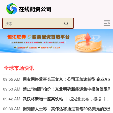
全球市场快讯
09:55 AM
用友网
09:53 AM
禁止“抱团”抬价！东
09:42 AM
武汉将新增一座高铁站
据湖北发布，根据《新建合肥至武汉高速铁路长江新区站站房工程及天河站站区相关工程HWZF-1(HBSJ-202401TL-010023001)资审文件公告》，长江新区站计划开工时间和竣工时间均已明确：计划开工日期2026年9月1日，计划竣工日期2028年6月30日，计划工期668日历天。长江新区站位于武汉中北部，北靠黄陂区，南依长江新城。车站西距武汉天河站22.86km，东距红安站24.726km。
09:39 AM
据知情人士称，英伟达将通过首笔20亿美