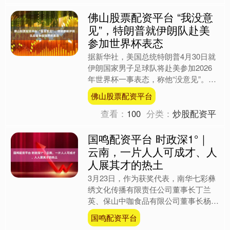
佛山股票配资平台 “我没意
见”，特朗普就伊朗队赴美
参加世界杯表态
据新华社，美国总统特朗普4月30日就
伊朗国家男子足球队将赴美参加2026
年世界杯一事表态，称他“没意见”。特
朗普在总统办公室告诉媒体记者，既然
佛山股票配资平台
国际足联主席因凡蒂....
查看：
100
分类：
炒股配资平
国鸣配资平台 时政深1°｜
云南，一片人人可成才、人
人展其才的热土
3月23日，作为获奖代表，南华七彩彝
绣文化传播有限责任公司董事长丁兰
英、保山中咖食品有限公司董事长杨竹
先后上台发言，分享自己的创业故事。
国鸣配资平台
一位是彝绣传承人，带着....