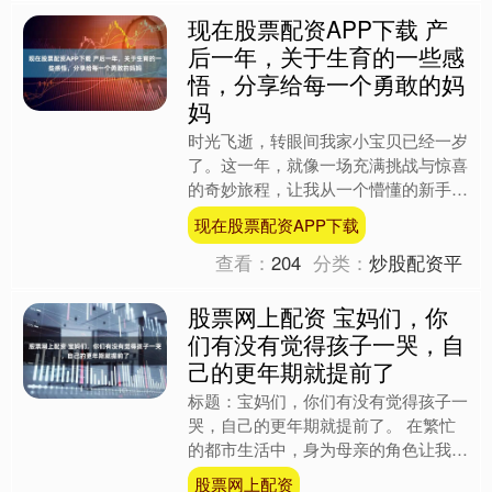
现在股票配资APP下载 产
后一年，关于生育的一些感
悟，分享给每一个勇敢的妈
妈
时光飞逝，转眼间我家小宝贝已经一岁
了。这一年，就像一场充满挑战与惊喜
的奇妙旅程，让我从一个懵懂的新手妈
妈，逐渐成长为能从容应对各种育儿问
现在股票配资APP下载
题的“战士”。今天，我想....
查看：
204
分类：
炒股配资平
股票网上配资 宝妈们，你
们有没有觉得孩子一哭，自
己的更年期就提前了
标题：宝妈们，你们有没有觉得孩子一
哭，自己的更年期就提前了。 在繁忙
的都市生活中，身为母亲的角色让我时
常感到疲惫与压力。每当夜幕降临，家
股票网上配资