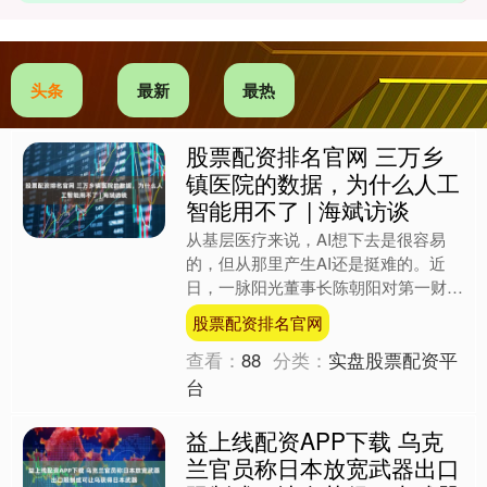
头条
最新
最热
股票配资排名官网 三万乡
镇医院的数据，为什么人工
智能用不了 | 海斌访谈
从基层医疗来说，AI想下去是很容易
的，但从那里产生AI还是挺难的。近
日，一脉阳光董事长陈朝阳对第一财经
记者表示。 中国有超过三万家乡镇卫
股票配资排名官网
生院，每年诊疗人次超过1....
查看：
88
分类：
实盘股票配资平
台
益上线配资APP下载 乌克
兰官员称日本放宽武器出口