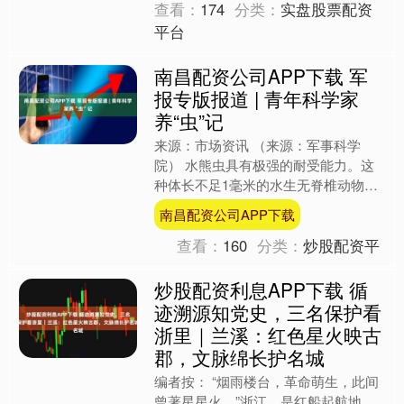
查看：
174
分类：
实盘股票配资
平台
南昌配资公司APP下载 军
报专版报道 | 青年科学家
养“虫”记
来源：市场资讯 （来源：军事科学
院） 水熊虫具有极强的耐受能力。这
种体长不足1毫米的水生无脊椎动物，
能在极寒、极热、超强辐射甚至太空环
南昌配资公司APP下载
境中生存。 研究它，同样需....
查看：
160
分类：
炒股配资平
炒股配资利息APP下载 循
迹溯源知党史，三名保护看
浙里｜兰溪：红色星火映古
郡，文脉绵长护名城
编者按： “烟雨楼台，革命萌生，此间
曾著星星火。”浙江，是红船起航地、