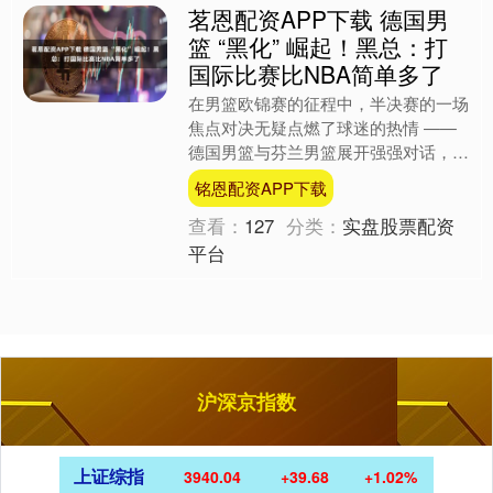
茗恩配资APP下载 德国男
篮 “黑化” 崛起！黑总：打
国际比赛比NBA简单多了
在男篮欧锦赛的征程中，半决赛的一场
焦点对决无疑点燃了球迷的热情 ——
德国男篮与芬兰男篮展开强强对话，最
终德国队以 98-86 的比分力克对手，强
铭恩配资APP下载
势晋级决赛。 ....
查看：
127
分类：
实盘股票配资
平台
沪深京指数
上证综指
3940.04
+39.68
+1.02%