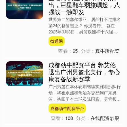
出，巨星翻车弱旅崛起，八
强战一触即发
世界第二的塞尔维亚，居然打不过排名
第24的格鲁吉亚？ 你没看错。 就在
2025年9月8日，男篮欧洲杯十六强战
中，拥有NBA常规赛MVP约基奇的塞
益通网
尔维亚队，以86....
查看：
65
分类：
真牛所配资
成都劲牛配资平台 郭艾伦
退出广州男篮北美行，专心
康复备战新赛季
广州男篮在本休赛期继续实施着拆队行
动，将崔永熙和焦泊乔交易到广东男
篮，换回了本土球员陈国豪。尽管频繁
交易球星，但广州男篮仍专注于提升关
成都劲牛配资平台
注度，成功签约CBA网红球....
查看：
108
分类：
在线配资炒股