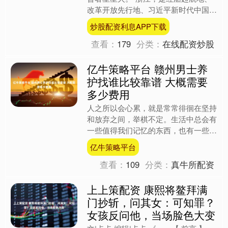
改革开放先行地、习近平新时代中国特
色社会主义思想重要萌发地，红色根脉
炒股配资利息APP下载
与历史文脉在此深度交织....
查看：
179
分类：
在线配资炒股
亿牛策略平台 赣州男士养
护找谁比较靠谱 大概需要
多少费用
人之所以会心累，就是常常徘徊在坚持
和放弃之间，举棋不定。生活中总会有
一些值得我们记忆的东西，也有一些必
须要放弃的东西。放弃与坚持，是每个
亿牛策略平台
人面对人生问题的一种态度....
查看：
109
分类：
真牛所配资
上上策配资 康熙将鳌拜满
门抄斩，问其女：可知罪？
女孩反问他，当场脸色大变