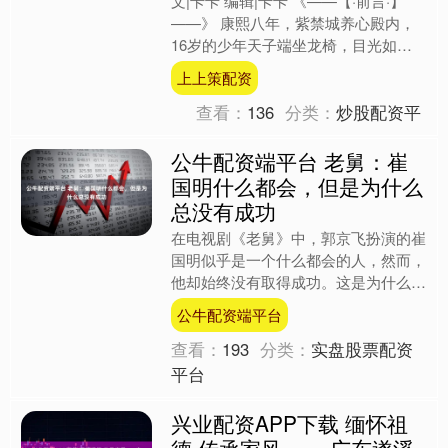
文|卡卡 编辑|卡卡 《——【·前言·】
——》 康熙八年，紫禁城养心殿内，
16岁的少年天子端坐龙椅，目光如
刀。殿下跪着一个8岁的小女孩，她是
上上策配资
刚被擒拿的权臣鳌拜之....
查看：
136
分类：
炒股配资平
公牛配资端平台 老舅：崔
国明什么都会，但是为什么
总没有成功
在电视剧《老舅》中，郭京飞扮演的崔
国明似乎是一个什么都会的人，然而，
他却始终没有取得成功。这是为什么
呢？ 剧中，编导把崔国明塑造成了一
公牛配资端平台
个全能型人才。他的赚钱方式....
查看：
193
分类：
实盘股票配资
平台
兴业配资APP下载 缅怀祖
德 传承家风 ——广东遂溪