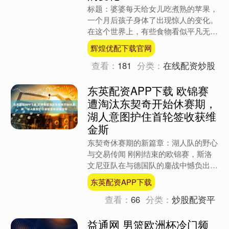
标题：婆婆每天给女儿吃煮熟的苹果，
一个月后孩子身体了出现惊人的变化。
在这个世界上，有些食物看似平凡无
奇，却能孕育出意想不到的奇迹。今
辉煌优配下载官网
天，我要分享一个关于煮熟苹....
查看：
181
分类：
在线配资炒股
东英配资APP下载 欧锦赛
遭淘汰东契奇开始休赛期，
湖人意图护住首轮签收获维
金斯
东契奇休赛期的新篇章：湖人队的野心
与交易传闻 刚刚结束的欧锦赛，斯洛
文尼亚队在与德国队的鏖战中憾负出
局。比赛中，卢卡·东契奇因犯规困
东英配资APP下载
扰，导致他在防守端的节奏被打....
查看：
66
分类：
炒股配资平
益通网 男篮欧洲杯冷门频